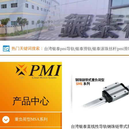
热门关键词搜索：
台湾银泰
pmi导轨|银泰滑轨|银泰滚珠丝杆|pmi滑
产品中心
重负荷型MSA系列
台湾银泰直线性导轨钢珠链带式重