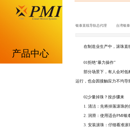
银泰直线导轨总代理
|
台湾银泰p
在制造业生产中，滚珠直
产品中心
01拒绝“暴力操作”
重负荷型MSA系列
部分场景下，有人会对低
运行，也会因接触应力不均导
低组装型MSB系列
02少量掉珠？按步骤来
带保持器滚柱型MSR系列
1. 清洁：先将掉落滚
带保持器滚珠型SME系列
2. 润滑：使用适合PM
3. 安装滚珠：仔细看