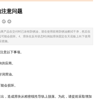
的注意问题
如果产品在交付时已涂有防锈油，请在使用前将防锈油擦拭干净，然后在
盖可能会损坏。4、滑块在反吊状态时(例如滑块固定在天花板上向下使用
应措施。
注意以下事项。
询供应商。
好润滑油。
可能会损坏。
滚出，造成滑块从精密线性导轨上脱落。为此，请提前采取增加