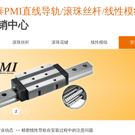
PMI
泰
直线导轨/滚珠丝杆/线性模
销中心
滚珠丝杆
滚珠花键
线性模组
资
行业动态
​精密线性导轨在安装过程中的注意问题
>>